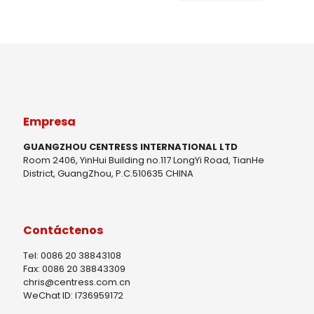
Empresa
GUANGZHOU CENTRESS INTERNATIONAL LTD
Room 2406, YinHui Building no.117 LongYi Road, TianHe
District, GuangZhou, P.C.510635 CHINA
Contáctenos
Tel: 0086 20 38843108
Fax: 0086 20 38843309
chris@centress.com.cn
WeChat ID: I736959172