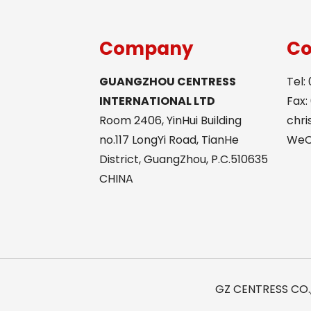
Company
Co
GUANGZHOU CENTRESS
Tel:
INTERNATIONAL LTD
Fax:
Room 2406, YinHui Building
chr
no.117 LongYi Road, TianHe
WeCh
District, GuangZhou, P.C.510635
CHINA
GZ CENTRESS CO.