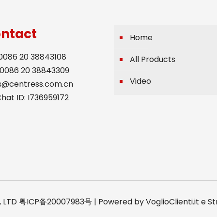
ntact
Home
 0086 20 38843108
All Products
 0086 20 38843309
Video
is@centress.com.cn
at ID: I736959172
, LTD 粤ICP备20007983号 | Powered by
VoglioClienti.it
e
St