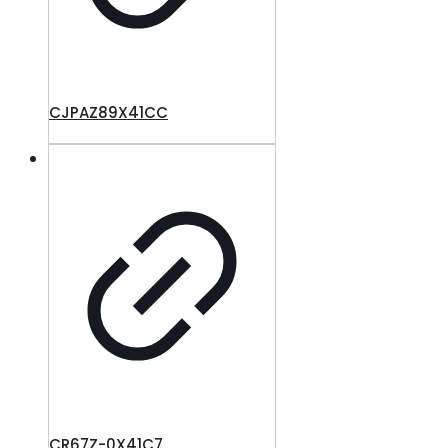
CJPAZ89X41CC
CR67Z-0X41C7