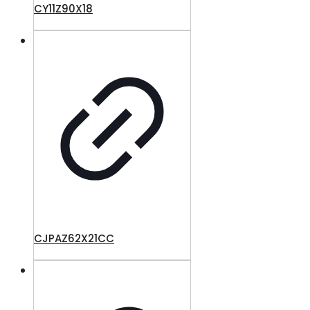
CY11Z90X18
CJPAZ62X21CC