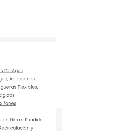
s De Agua
güe, Accesorios
ueras Flexibles,
ígidas
Sifones
en Hierro Fundido
ecirculación y