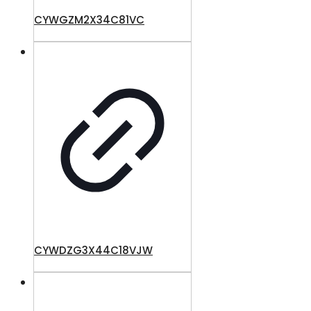
CYWGZM2X34C81VC
CYWDZG3X44C18VJW