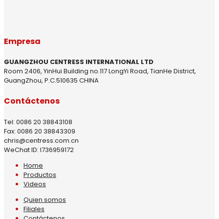
Empresa
GUANGZHOU CENTRESS INTERNATIONAL LTD
Room 2406, YinHui Building no.117 LongYi Road, TianHe District,
GuangZhou, P.C.510635 CHINA
Contáctenos
Tel: 0086 20 38843108
Fax: 0086 20 38843309
chris@centress.com.cn
WeChat ID: I736959172
Home
Productos
Videos
Quien somos
Filiales
Contáctenos