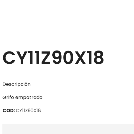
CY11Z90X18
Descripción
Grifo empotrado
COD:
CY11Z90X18