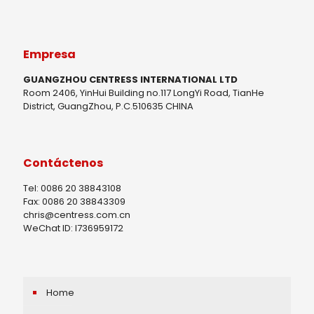
Empresa
GUANGZHOU CENTRESS INTERNATIONAL LTD
Room 2406, YinHui Building no.117 LongYi Road, TianHe
District, GuangZhou, P.C.510635 CHINA
Contáctenos
Tel: 0086 20 38843108
Fax: 0086 20 38843309
chris@centress.com.cn
WeChat ID: I736959172
Home