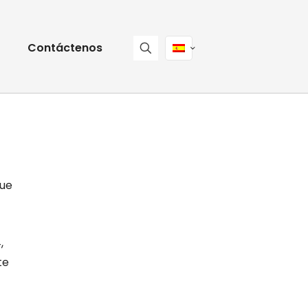
Contáctenos
que
,
te