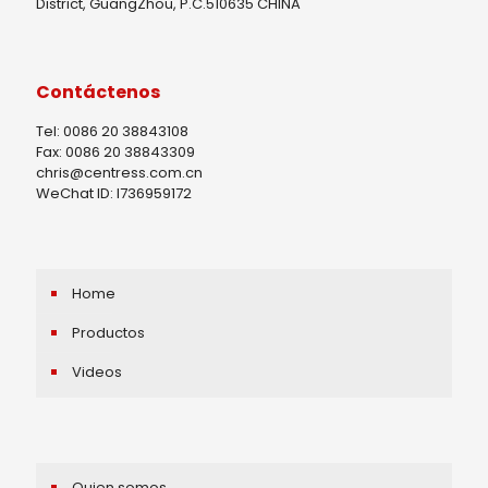
District, GuangZhou, P.C.510635 CHINA
Contáctenos
Tel: 0086 20 38843108
Fax: 0086 20 38843309
chris@centress.com.cn
WeChat ID: I736959172
Home
Productos
Videos
Quien somos