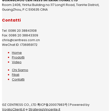
GUANGZHOU CENTRESS INTERNATIONAL LTD
Room 2406, YinHui Building no.117 LongYi Road, TianHe District,
GuangZhou, P.C.510635 CINA
Contatti
Tel: 0086 20 38843108
Fax: 0086 20 38843309
chris@centress.com.cn
WeChat ID: I736959172
Home
Prodotti
Video
Chi Siamo
Filiali
Contatti
GZ CENTRESS CO., LTD 粤ICP备20007983号 | Powered by
VoglioClienti.it
e
StrategiaVincente.it