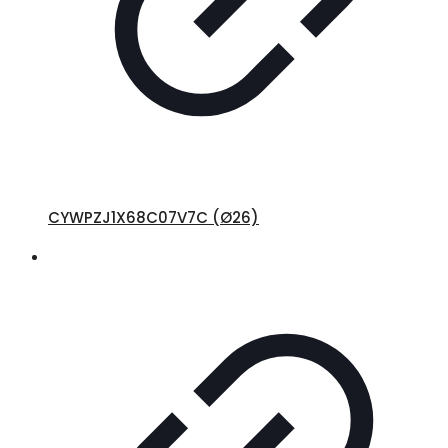
CYWPZJ1X68C07V7C (Ø26)