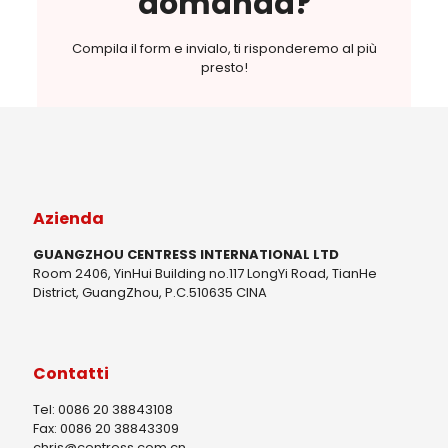
domanda?
Compila il form e invialo, ti risponderemo al più
presto!
Azienda
GUANGZHOU CENTRESS INTERNATIONAL LTD
Room 2406, YinHui Building no.117 LongYi Road, TianHe
District, GuangZhou, P.C.510635 CINA
Contatti
Tel: 0086 20 38843108
Fax: 0086 20 38843309
chris@centress.com.cn