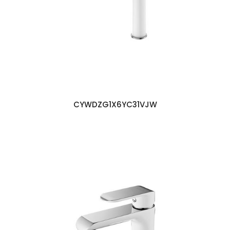
CYWDZG1X6YC31VJW