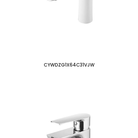
CYWDZG1X64C31VJW