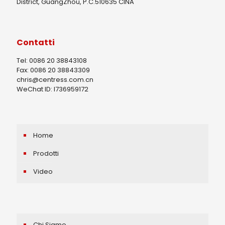
District, GuangZhou, P.C.510635 CINA
Contatti
Tel: 0086 20 38843108
Fax: 0086 20 38843309
chris@centress.com.cn
WeChat ID: I736959172
Home
Prodotti
Video
Chi Siamo